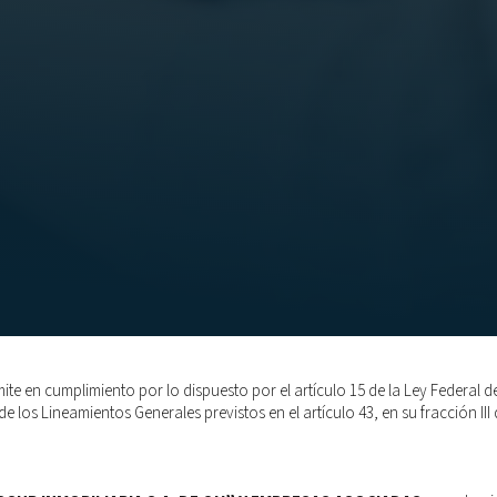
ite en cumplimiento por lo dispuesto por el artículo 15 de la Ley Federal 
 los Lineamientos Generales previstos en el artículo 43, en su fracción III d