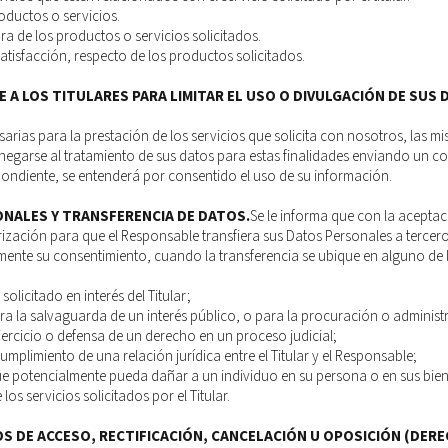
oductos o servicios.
ra de los productos o servicios solicitados.
atisfacción, respecto de los productos solicitados.
 A LOS TITULARES PARA LIMITAR EL USO O DIVULGACIÓN DE SUS 
sarias para la prestación de los servicios que solicita con nosotros, las 
 negarse al tratamiento de sus datos para estas ­finalidades enviando un c
pondiente, se entenderá por consentido el uso de su información.
NALES Y TRANSFERENCIA DE DATOS.
Se le informa que con la aceptac
orización para que el Responsable transfiera sus Datos Personales a tercer
mente su consentimiento, cuando la transferencia se ubique en alguno de l
solicitado en interés del Titular;
ra la salvaguarda de un interés público, o para la procuración o administr
ejercicio o defensa de un derecho en un proceso judicial;
umplimiento de una relación jurídica entre el Titular y el Responsable;
que potencialmente pueda dañar a un individuo en su persona o en sus bien
 los servicios solicitados por el Titular.
S DE ACCESO, RECTIFICACIÓN, CANCELACIÓN U OPOSICIÓN (DERE