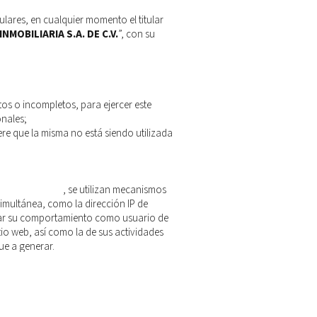
lares, en cualquier momento el titular
NMOBILIARIA S.A. DE C.V.
”, con su
tos o incompletos, para ejercer este
onales;
e que la misma no está siendo utilizada
.grupogpi.com/
, se utilizan mecanismos
imultánea, como la dirección IP de
rear su comportamiento como usuario de
sitio web, así como la de sus actividades
e a generar.​
IDAD.
“
PROSUR INMOBILIARIA S.A. DE
ación le será informado a través de