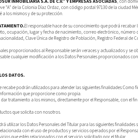
SUR INMOBILIARIA S.A. DE C.V.” Y EMPRESAS ASOCIADAS
, con domi
eve “A” de la Colonia Díaz Ordaz, con código postal 97130 de la ciudad Mé
dé a los mismos y de su protección.
ATAMIENTO.
El responsable hace de su conocimiento que podrá recabar la
eto, ocupación, lugar y fecha de nacimiento, correo electrónico, número d
acionalidad, Clave Única de Registro de Población, Registro Federal de C
sonales proporcionados al Responsable serán veraces y actualizados y se o
able cualquier modificación a los Datos Personales proporcionados con 
 LOS DATOS.
 recabe podrán utilizados para atender las siguientes finalidades:Como fi
la información que proporcione como propia.
y dar tratamiento a los mismos, directamente por el Responsable, con el fi
ductos que solicita con nosotros.
 utilizar los Datos Personales del Titular para las siguientes finalidades 
relacionada con el uso de productos y servicios operados por el Responsa
ios que estén relacionados con el servicio solicitado por el titular.