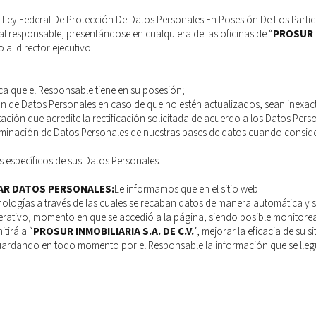
 Ley Federal De Protección De Datos Personales En Posesión De Los Particu
al responsable, presentándose en cualquiera de las oficinas de “
PROSUR I
o al director ejecutivo.
a que el Responsable tiene en su posesión;
ción de Datos Personales en caso de que no estén actualizados, sean inexac
ción que acredite la rectificación solicitada de acuerdo a los Datos Pers
iminación de Datos Personales de nuestras bases de datos cuando consider
s específicos de sus Datos Personales.
AR DATOS PERSONALES:
Le informamos que en el sitio web
https://www
logías a través de las cuales se recaban datos de manera automática y s
perativo, momento en que se accedió a la página, siendo posible monito
itirá a “
PROSUR INMOBILIARIA S.A. DE C.V.
”, mejorar la eficacia de su 
ardando en todo momento por el Responsable la información que se llegu
E COMUNICARÁ A LOS TITULARES DE CAMBIOS AL AVISO DE PRIVAC
ctualizaciones al presente aviso de privacidad, cualquier cambio o modific