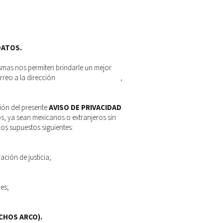
DATOS.
mismas nos permiten brindarle un mejor
orreo a la dirección
hola@grupogpi.com
,
ión del presente
AVISO DE PRIVACIDAD
os, ya sean mexicanos o extranjeros sin
os supuestos siguientes:
ación de justicia;
es;
CHOS ARCO).