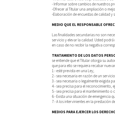
- Informar sobre cambios de nuestros pr
-Ofrecer al Titular una ampliación o mejo
-Elaboración de encuestas de calidad y s
MEDIO QUE EL RESPONSABLE OFRECE
Las ­finalidades secundarias no son nece
servicio y elevar la calidad. Usted podrá
en caso de no recibir la negativa corres
TRATAMIENTO DE LOS DATOS PERSO
se entiende que el Titular otorga su aut
que para ello se requiera recabar nueva
1.- esté prevista en una Ley;
2.- sea necesaria en razón de un servicio 
3.- sea necesaria o legalmente exigida pa
4.- sea precisa para el reconocimiento, 
5.- sea precisa para el mantenimiento o c
6.- Exista una situación de emergencia 
7.- A los intervinientes en la prestación de
MEDIOS PARA EJERCER LOS DERECHO