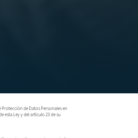
de Protección de Datos Personales en
e esta Ley y del artículo 23 de su