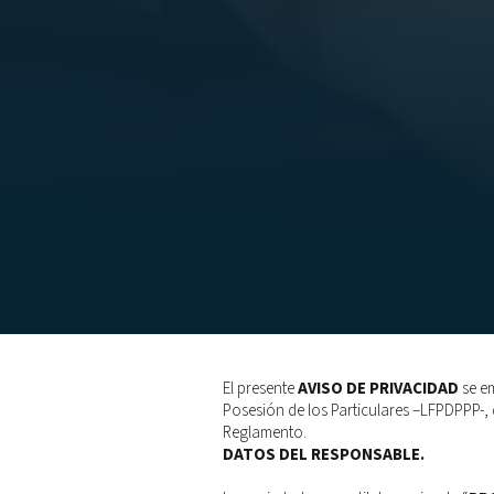
​El presente
AVISO DE PRIVACIDAD
se em
Posesión de los Particulares –LFPDPPP-, de
Reglamento.
DATOS DEL RESPONSABLE.