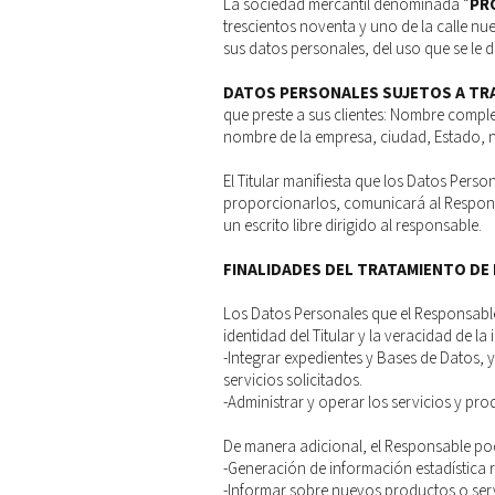
La sociedad mercantil denominada “
PRO
trescientos noventa y uno de la calle nu
sus datos personales, del uso que se le 
DATOS PERSONALES SUJETOS A TR
que preste a sus clientes: Nombre compl
nombre de la empresa, ciudad, Estado, n
El Titular manifiesta que los Datos Per
proporcionarlos, comunicará al Respons
un escrito libre dirigido al responsable.​
FINALIDADES DEL TRATAMIENTO DE
Los Datos Personales que el Responsable
identidad del Titular y la veracidad de 
-Integrar expedientes y Bases de Datos, 
servicios solicitados.
-Administrar y operar los servicios y pro
De manera adicional, el Responsable podrá
-Generación de información estadística 
-Informar sobre nuevos productos o servic