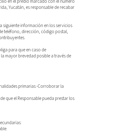
cilio en el predio marcado con el número
rida, Yucatán, es responsable de recabar
 siguiente información en los servicios
e teléfono, dirección, código postal,
ontribuyentes.
bliga para que en caso de
la mayor brevedad posible a través de
nalidades primarias:-Corroborar la
n de que el Responsable pueda prestar los
secundarias:
ble.