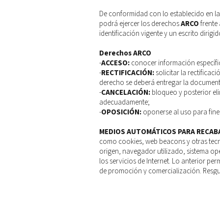
De conformidad con lo establecido en la
podrá ejercer los derechos
ARCO
frente 
identificación vigente y un escrito dirigid
Derechos ARCO
-
ACCESO:
conocer información específic
-
RECTIFICACIÓN:
solicitar la rectifica
derecho se deberá entregar la documenta
-
CANCELACIÓN:
bloqueo y posterior el
adecuadamente;
-
OPOSICIÓN:
oponerse al uso para fine
MEDIOS AUTOMÁTICOS PARA RECAB
como cookies, web beacons y otras tecno
origen, navegador utilizado, sistema o
los servicios de Internet. Lo anterior perm
de promoción y comercialización. Resgu
MEDIO POR EL CUAL EL RESPONSABL
C.V.
”, se reserva el derecho a realizar a
cualquiera de los siguientes medios: